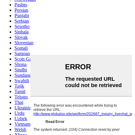
Pashto
Persian
Punjabi
Serbian
Sesotho
Sinhala
Slovak
Slovenian
Somali
Samoan
Scots Gaelic
Shona
Sindhi
Sundanese
Swahili
Tajik
Tamil
Telugu
Thai
Ukrainian
Urdu
Uzbek
Vietnamese
Welsh
Xhosa