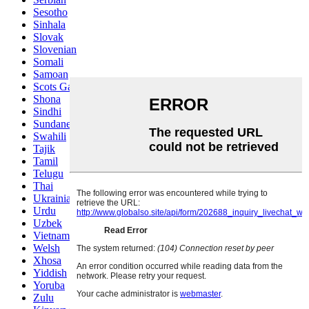
Sesotho
Sinhala
Slovak
Slovenian
Somali
Samoan
Scots Gaelic
Shona
Sindhi
Sundanese
Swahili
Tajik
Tamil
Telugu
Thai
Ukrainian
Urdu
Uzbek
Vietnamese
Welsh
Xhosa
Yiddish
Yoruba
Zulu